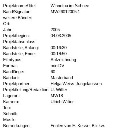
Projektname/Titel:
Winnetou im Schnee
Band/Signatur:
MW26012005.1
weitere Bänder:
Ort:
Jahr:
2005
Projektbeginn:
04.03.2005
Projektabschluss:
Bandstelle, Anfang:
00:16:30
Bandstelle, Ende:
00:19:50
Filmtypus:
Aufzeichnung
Format:
miniDV
Bandlänge:
60
Bandart:
Masterband
Projektpartner:
Helga Weiss-Jungclaussen
Projektleitung/Redaktion:
U. Willier
Lagerort:
MW18
Kamera:
Ulrich Willier
Ton:
Schnitt:
Musik:
Bemerkungen:
Fohlen von E. Kesse, Blickw.