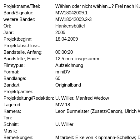
Projektname/Titel:
Wählen oder nicht wählen...? Frei nach K
Band/Signatur:
MW18042009.1
weitere Bänder:
MW18042009.2-3
Ort:
Hankensbüttel
Jahr:
2009
Projektbeginn:
18.04.2009
Projektabschluss:
Bandstelle, Anfang:
00:00:20
Bandstelle, Ende:
12,5 min. insgesammt
Filmtypus:
Aufzeichnung
Format:
miniDV
Bandlänge:
60
Bandart:
Originalband
Projektpartner:
Projektleitung/Redaktion:
U. Willier, Manfred Wedow
Lagerort:
MW 18
Kamera:
Leon Burmeister (Zusatz/Canon), Ulrich W
Ton:
Schnitt:
U. Willier
Musik:
Bemerkungen:
Mitarbeit: Elke von Klopmann-Schellow