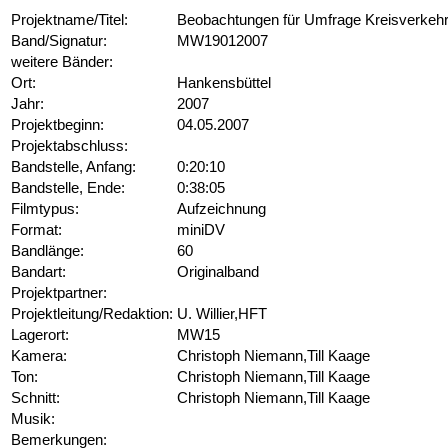
Projektname/Titel:
Beobachtungen für Umfrage Kreisverkeh
Band/Signatur:
MW19012007
weitere Bänder:
Ort:
Hankensbüttel
Jahr:
2007
Projektbeginn:
04.05.2007
Projektabschluss:
Bandstelle, Anfang:
0:20:10
Bandstelle, Ende:
0:38:05
Filmtypus:
Aufzeichnung
Format:
miniDV
Bandlänge:
60
Bandart:
Originalband
Projektpartner:
Projektleitung/Redaktion:
U. Willier,HFT
Lagerort:
MW15
Kamera:
Christoph Niemann,Till Kaage
Ton:
Christoph Niemann,Till Kaage
Schnitt:
Christoph Niemann,Till Kaage
Musik:
Bemerkungen: