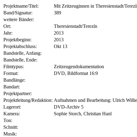
Projektname/Titel:
Mit Zeitzeuginnen in Theresienstadt/Terezí
Band/Signatur:
389
weitere Bänder:
Ort:
Theresienstadt/Terezín
Jahr:
2013
Projektbeginn:
2013
Projektabschluss:
Okt 13
Bandstelle, Anfang:
Bandstelle, Ende:
Filmtypus:
Zeitzeugendokumentation
Format:
DVD, Bildformat 16:9
Bandlänge:
Bandart:
Projektpartner:
Projektleitung/Redaktion:
Aufnahmen und Bearbeitung: Ulrich Willie
Lagerort:
DVD-Archiv 5
Kamera:
Sophie Storch, Christian Hanl
Ton:
Schnitt:
Musik: