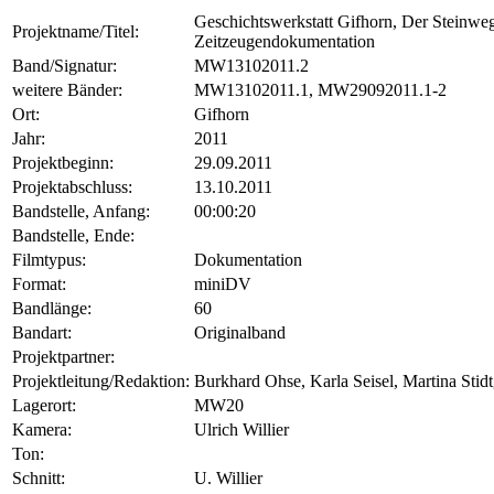
Geschichtswerkstatt Gifhorn, Der Steinweg
Projektname/Titel:
Zeitzeugendokumentation
Band/Signatur:
MW13102011.2
weitere Bänder:
MW13102011.1, MW29092011.1-2
Ort:
Gifhorn
Jahr:
2011
Projektbeginn:
29.09.2011
Projektabschluss:
13.10.2011
Bandstelle, Anfang:
00:00:20
Bandstelle, Ende:
Filmtypus:
Dokumentation
Format:
miniDV
Bandlänge:
60
Bandart:
Originalband
Projektpartner:
Projektleitung/Redaktion:
Burkhard Ohse, Karla Seisel, Martina Stidt
Lagerort:
MW20
Kamera:
Ulrich Willier
Ton:
Schnitt:
U. Willier